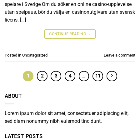
spelare i Sverige Om du söker en online casino-upplevelse
utan spelpaus, bör du välja en casinonutgivare utan svensk
licens. […]
CONTINUE READING
→
Posted in
Uncategorized
Leave a comment
1
2
3
4
…
11
ABOUT
Lorem ipsum dolor sit amet, consectetuer adipiscing elit,
sed diam nonummy nibh euismod tincidunt.
LATEST POSTS