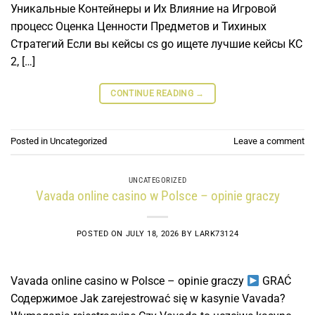
Уникальные Контейнеры и Их Влияние на Игровой
процесс Оценка Ценности Предметов и Тихиных
Стратегий Если вы кейсы cs go ищете лучшие кейсы КС
2, […]
CONTINUE READING
→
Posted in
Uncategorized
Leave a comment
UNCATEGORIZED
Vavada online casino w Polsce – opinie graczy
POSTED ON
JULY 18, 2026
BY
LARK73124
Vavada online casino w Polsce – opinie graczy
GRAĆ
Содержимое Jak zarejestrować się w kasynie Vavada?