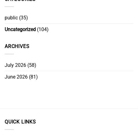
public
(35)
Uncategorized
(104)
ARCHIVES
July 2026
(58)
June 2026
(81)
QUICK LINKS