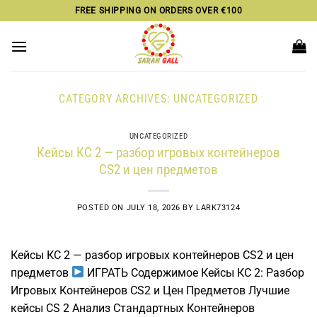
Skip
FREE SHIPPING ON ORDERS OVER €100
to
content
CATEGORY ARCHIVES:
UNCATEGORIZED
UNCATEGORIZED
Кейсы КС 2 — разбор игровых контейнеров
CS2 и цен предметов
POSTED ON
JULY 18, 2026
BY
LARK73124
Кейсы КС 2 — разбор игровых контейнеров CS2 и цен
предметов
ИГРАТЬ Содержимое Кейсы КС 2: Разбор
Игровых Контейнеров CS2 и Цен Предметов Лучшие
кейсы CS 2 Анализ Стандартных Контейнеров