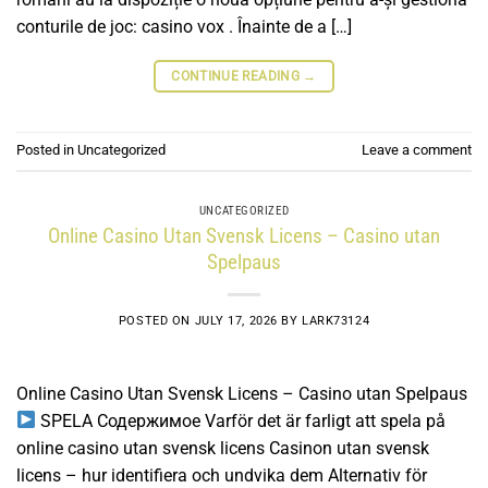
conturile de joc: casino vox . Înainte de a […]
CONTINUE READING
→
Posted in
Uncategorized
Leave a comment
UNCATEGORIZED
Online Casino Utan Svensk Licens – Casino utan
Spelpaus
POSTED ON
JULY 17, 2026
BY
LARK73124
Online Casino Utan Svensk Licens – Casino utan Spelpaus
SPELA Содержимое Varför det är farligt att spela på
online casino utan svensk licens Casinon utan svensk
licens – hur identifiera och undvika dem Alternativ för