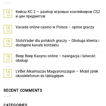
Кейсы КС 2 — разбор игровых контейнеров CS2
18
Jul
и цен предметов
Vavada online casino w Polsce – opinie graczy
18
Jul
SlotsVader dla polskich graczy – Obsługa klienta i
18
Jul
dostępne kanały kontaktu
Beep Beep Kasyno online – nawigacja i łatwość
18
Jul
obsługi
LVBet Alkalmazás Magyarországon – Mobil játék
18
Jul
okostelefonon és táblagépen
RECENT COMMENTS
CATEGORIES