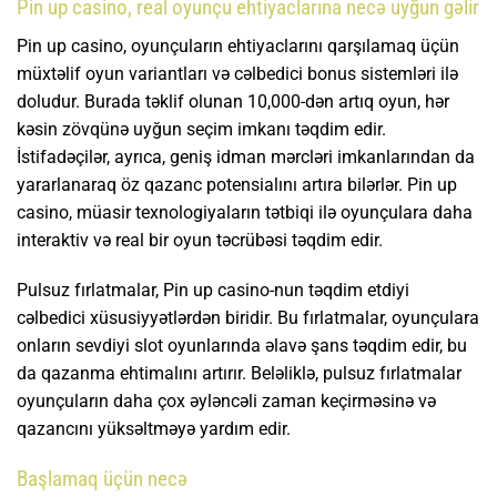
Pin up casino, real oyunçu ehtiyaclarına necə uyğun gəlir
Pin up casino, oyunçuların ehtiyaclarını qarşılamaq üçün
müxtəlif oyun variantları və cəlbedici bonus sistemləri ilə
doludur. Burada təklif olunan 10,000-dən artıq oyun, hər
kəsin zövqünə uyğun seçim imkanı təqdim edir.
İstifadəçilər, ayrıca, geniş idman mərcləri imkanlarından da
yararlanaraq öz qazanc potensialını artıra bilərlər. Pin up
casino, müasir texnologiyaların tətbiqi ilə oyunçulara daha
interaktiv və real bir oyun təcrübəsi təqdim edir.
Pulsuz fırlatmalar, Pin up casino-nun təqdim etdiyi
cəlbedici xüsusiyyətlərdən biridir. Bu fırlatmalar, oyunçulara
onların sevdiyi slot oyunlarında əlavə şans təqdim edir, bu
da qazanma ehtimalını artırır. Beləliklə, pulsuz fırlatmalar
oyunçuların daha çox əyləncəli zaman keçirməsinə və
qazancını yüksəltməyə yardım edir.
Başlamaq üçün necə