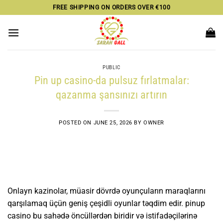
Skip
FREE SHIPPING ON ORDERS OVER €100
to
content
PUBLIC
Pin up casino-da pulsuz fırlatmalar:
qazanma şansınızı artırın
POSTED ON
JUNE 25, 2026
BY
OWNER
Onlayn kazinolar, müasir dövrdə oyunçuların maraqlarını
qarşılamaq üçün geniş çeşidli oyunlar təqdim edir.
pinup
casino bu sahədə öncüllərdən biridir və istifadəçilərinə