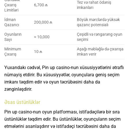
Tez və rahat ödəniş
Çıxarış
6,700 ₼
imkanları
Limitləri
İdman
Böyük mərclərdə yüksək
200,000 ₼
Qazancı
qazanc potensialı
Oyunların
Çeşidli və rəngarəng oyun
≈ 10,000
Sayı
seçimi
Minimum
Aşağı məbləğlə də çıxarışa
10 ₼
Çıxarış
imkan verir
Yuxarıdakı cədvəl, Pin up casino-nun xüsusiyyətlərini ətraflı
nümayiş etdirir. Bu xüsusiyyətlər, oyunçulara geniş seçim
imkanı təqdim edir və oyun təcrübəsini daha da
zənginləşdirir.
Əsas üstünlüklər
Pin up casino-nun oyun platforması, istifadəçilərə bir sıra
üstünlüklər təqdim edir. Bu üstünlüklər, oyunçuların seçim
etmələrini asanlaşdırır və istifadəçi təcrübəsini daha da