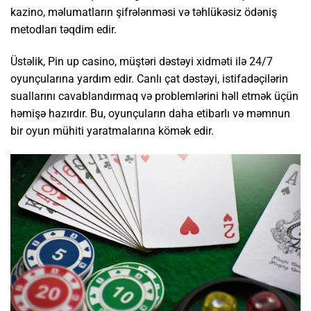
kazino, məlumatların şifrələnməsi və təhlükəsiz ödəniş
metodları təqdim edir.
Üstəlik, Pin up casino, müştəri dəstəyi xidməti ilə 24/7
oyunçularına yardım edir. Canlı çat dəstəyi, istifadəçilərin
suallarını cavablandırmaq və problemlərini həll etmək üçün
həmişə hazırdır. Bu, oyunçuların daha etibarlı və məmnun
bir oyun mühiti yaratmalarına kömək edir.