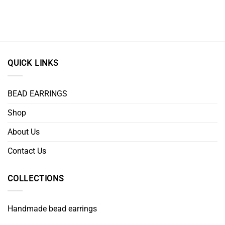
QUICK LINKS
BEAD EARRINGS
Shop
About Us
Contact Us
COLLECTIONS
Handmade bead earrings