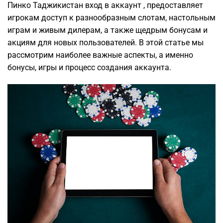
Пинко Таджикистан вход в аккаунт
, предоставляет
игрокам доступ к разнообразным слотам, настольным
играм и живым дилерам, а также щедрым бонусам и
акциям для новых пользователей. В этой статье мы
рассмотрим наиболее важные аспекты, а именно
бонусы, игры и процесс создания аккаунта.