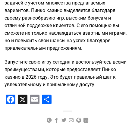
задачей с учетом множества предлагаемых
вариантов. Пинко казино выделяется благодаря
своему разнообразию игр, высоким бонусам и
отличной поддержке клиентов. С его помощью вы
сможете не только наслаждаться азартными играми,
но и повысить свои шансы на успех благодаря
привлекательным предложениям.
Запустите свою игру сегодня и воспользуйтесь всеми
преимуществами, которые предоставляет Пинко
казино в 2026 году. Это будет правильный шаг к
увлекательному и прибыльному досугу.
Facebook
X
Email
Share