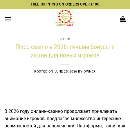
Skip
FREE SHIPPING ON ORDERS OVER €100
to
content
PUBLIC
Pinco casino в 2026: лучшие бонусы и
акции для новых игроков
POSTED ON
JUNE 25, 2026
BY
OWNER
В 2026 году онлайн-казино продолжает привлекать
внимание игроков, предлагая множество интересных
возможностей для развлечений. Платформа, такая как