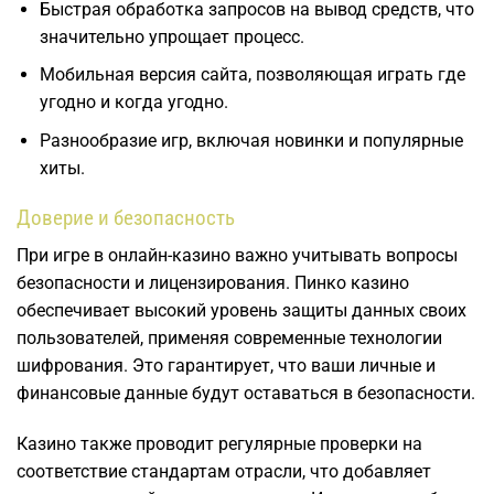
Быстрая обработка запросов на вывод средств, что
значительно упрощает процесс.
Мобильная версия сайта, позволяющая играть где
угодно и когда угодно.
Разнообразие игр, включая новинки и популярные
хиты.
Доверие и безопасность
При игре в онлайн-казино важно учитывать вопросы
безопасности и лицензирования. Пинко казино
обеспечивает высокий уровень защиты данных своих
пользователей, применяя современные технологии
шифрования. Это гарантирует, что ваши личные и
финансовые данные будут оставаться в безопасности.
Казино также проводит регулярные проверки на
соответствие стандартам отрасли, что добавляет