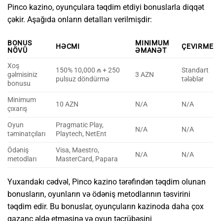
Pinco kazino, oyunçulara təqdim etdiyi bonuslarla diqqət
çəkir. Aşağıda onların detalları verilmişdir:
BONUS
MINIMUM
HƏCMI
ÇEVIRME
NÖVÜ
ƏMANƏT
Xoş
150% 10,000 ₼ + 250
Standart
gəlmisiniz
3 AZN
pulsuz döndürmə
tələblər
bonusu
Minimum
10 AZN
N/A
N/A
çıxarış
Oyun
Pragmatic Play,
N/A
N/A
təminatçıları
Playtech, NetEnt
Ödəniş
Visa, Maestro,
N/A
N/A
metodları
MasterCard, Papara
Yuxarıdakı cədvəl, Pinco kazino tərəfindən təqdim olunan
bonusların, oyunların və ödəniş metodlarının təsvirini
təqdim edir. Bu bonuslar, oyunçuların kazinoda daha çox
qazanc əldə etməsinə və oyun təcrübəsini