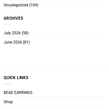
Uncategorized
(104)
ARCHIVES
July 2026
(58)
June 2026
(81)
QUICK LINKS
BEAD EARRINGS
Shop