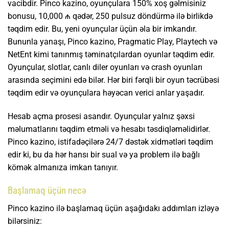
vacibdir. Pinco kazino, oyunçulara 150% xoş gəlmisiniz
bonusu, 10,000 ₼ qədər, 250 pulsuz döndürmə ilə birlikdə
təqdim edir. Bu, yeni oyunçular üçün əla bir imkandır.
Bununla yanaşı, Pinco kazino, Pragmatic Play, Playtech və
NetEnt kimi tanınmış təminatçılardan oyunlar təqdim edir.
Oyunçular, slotlar, canlı diler oyunları və crash oyunları
arasında seçimini edə bilər. Hər biri fərqli bir oyun təcrübəsi
təqdim edir və oyunçulara həyəcan verici anlar yaşadır.
Hesab açma prosesi asandır. Oyunçular yalnız şəxsi
məlumatlarını təqdim etməli və hesabı təsdiqləməlidirlər.
Pinco kazino, istifadəçilərə 24/7 dəstək xidmətləri təqdim
edir ki, bu da hər hansı bir sual və ya problem ilə bağlı
kömək almanıza imkan tanıyır.
Başlamaq üçün necə
Pinco kazino ilə başlamaq üçün aşağıdakı addımları izləyə
bilərsiniz: