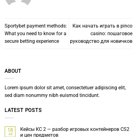
Sportybet payment methods:
Как начать играть в pinco
What you need to know for a
casino: пошаговое
secure betting experience
руководство для новичков
ABOUT
Lorem ipsum dolor sit amet, consectetuer adipiscing elit,
sed diam nonummy nibh euismod tincidunt.
LATEST POSTS
Кейсы КС 2 — разбор игровых контейнеров CS2
18
Jul
и цен предметов