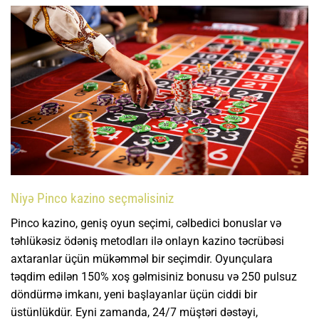
Niyə Pinco kazino seçməlisiniz
Pinco kazino, geniş oyun seçimi, cəlbedici bonuslar və
təhlükəsiz ödəniş metodları ilə onlayn kazino təcrübəsi
axtaranlar üçün mükəmməl bir seçimdir. Oyunçulara
təqdim edilən 150% xoş gəlmisiniz bonusu və 250 pulsuz
döndürmə imkanı, yeni başlayanlar üçün ciddi bir
üstünlükdür. Eyni zamanda, 24/7 müştəri dəstəyi,