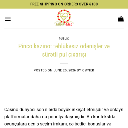
Skip
FREE SHIPPING ON ORDERS OVER €100
to
content
PUBLIC
Pinco kazino: təhlükəsiz ödənişlər və
sürətli pul çıxarışı
POSTED ON
JUNE 25, 2026
BY
OWNER
Casino dünyası son illərdə böyük inkişaf etmişdir və onlayn
platformalar daha da populyarlaşmışdır. Bu kontekstdə
oyunçulara geniş seçim imkanı, cəlbedici bonuslar və