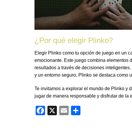
¿Por qué elegir Plinko?
Elegir Plinko como tu opción de juego en un c
emocionante. Este juego combina elementos de s
resultados a través de decisiones inteligentes
y un entorno seguro, Plinko se destaca como u
Te invitamos a explorar el mundo de Plinko y 
jugar de manera responsable y disfrutar de la 
Facebook
X
Email
Share