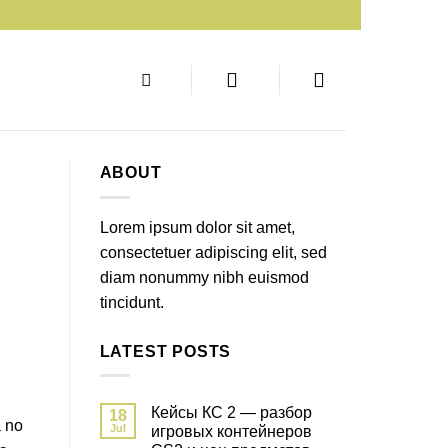
ABOUT
Lorem ipsum dolor sit amet,
consectetuer adipiscing elit, sed
diam nonummy nibh euismod
tincidunt.
LATEST POSTS
Кейсы КС 2 — разбор
18
a no
Jul
игровых контейнеров