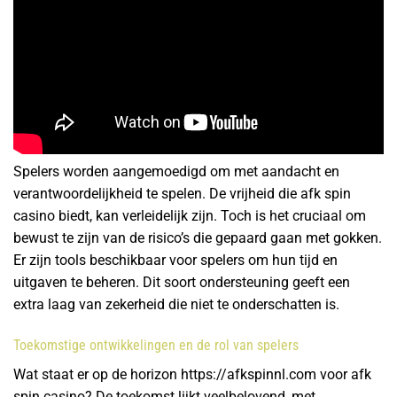
Spelers worden aangemoedigd om met aandacht en
verantwoordelijkheid te spelen. De vrijheid die afk spin
casino biedt, kan verleidelijk zijn. Toch is het cruciaal om
bewust te zijn van de risico’s die gepaard gaan met gokken.
Er zijn tools beschikbaar voor spelers om hun tijd en
uitgaven te beheren. Dit soort ondersteuning geeft een
extra laag van zekerheid die niet te onderschatten is.
Toekomstige ontwikkelingen en de rol van spelers
Wat staat er op de horizon
https://afkspinnl.com
voor afk
spin casino? De toekomst lijkt veelbelovend, met