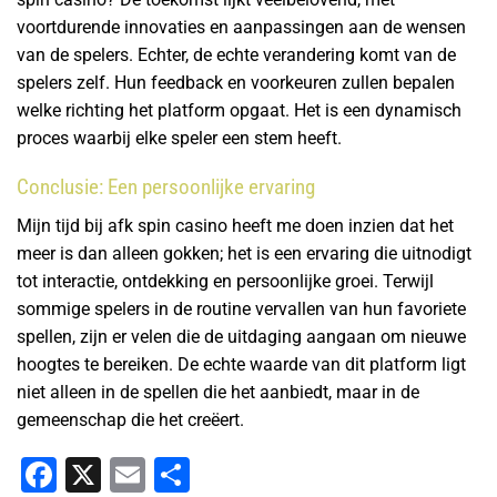
voortdurende innovaties en aanpassingen aan de wensen
van de spelers. Echter, de echte verandering komt van de
spelers zelf. Hun feedback en voorkeuren zullen bepalen
welke richting het platform opgaat. Het is een dynamisch
proces waarbij elke speler een stem heeft.
Conclusie: Een persoonlijke ervaring
Mijn tijd bij afk spin casino heeft me doen inzien dat het
meer is dan alleen gokken; het is een ervaring die uitnodigt
tot interactie, ontdekking en persoonlijke groei. Terwijl
sommige spelers in de routine vervallen van hun favoriete
spellen, zijn er velen die de uitdaging aangaan om nieuwe
hoogtes te bereiken. De echte waarde van dit platform ligt
niet alleen in de spellen die het aanbiedt, maar in de
gemeenschap die het creëert.
Facebook
X
Email
Share