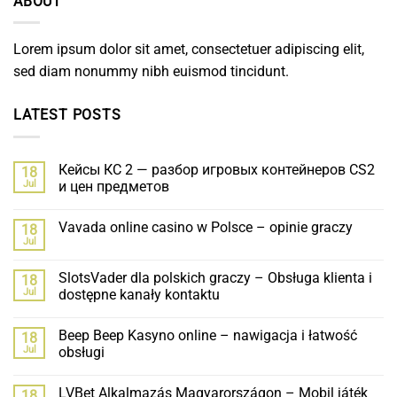
ABOUT
Lorem ipsum dolor sit amet, consectetuer adipiscing elit,
sed diam nonummy nibh euismod tincidunt.
LATEST POSTS
Кейсы КС 2 — разбор игровых контейнеров CS2
18
Jul
и цен предметов
Vavada online casino w Polsce – opinie graczy
18
Jul
SlotsVader dla polskich graczy – Obsługa klienta i
18
Jul
dostępne kanały kontaktu
Beep Beep Kasyno online – nawigacja i łatwość
18
Jul
obsługi
LVBet Alkalmazás Magyarországon – Mobil játék
18