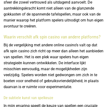
sfeer die zowel vertrouwd als uitdagend aanvoelt. De
aantrekkingskracht komt niet alleen van de glanzende
gokkasten of de spannende tafelspellen, maar ook van de
manier waarop het platform spelers uitnodigt om hun eigen
avontuur te creëren.
Waarin verschilt afk spin casino van andere platforms?
Bij de vergelijking met andere online casino’s valt op dat
afk spin casino zich richt op meer dan alleen het aanbieden
van spellen. Het is een plek waar spelers hun eigen
strategieën kunnen ontwikkelen. De interface lijkt
misschien eenvoudig, maar de mogelijkheden zijn
veelzijdig. Spelers worden niet gedwongen om zich in te
boeten voor snelheid of gebruiksvriendelijkheid; in plaats
daarvan is er ruimte voor experimentatie.
De subtiele kunst van spelkeuze
In mijn ervaring speelt de keuze van spellen een cruciale