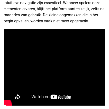
intuïtieve navigatie zijn essentieel. Wanneer spelers deze
elementen ervaren, blijft het platform aantrekkelijk, zelfs na
maanden van gebruik. De kleine ongemakken die in het
begin opvallen, worden vaak niet meer opgemerkt.